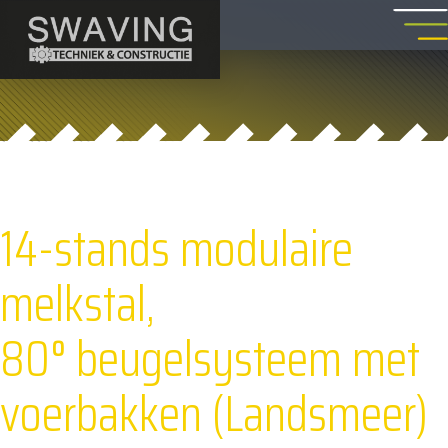
14-stands modulaire
melkstal,
80° beugelsysteem met
voerbakken (Landsmeer)